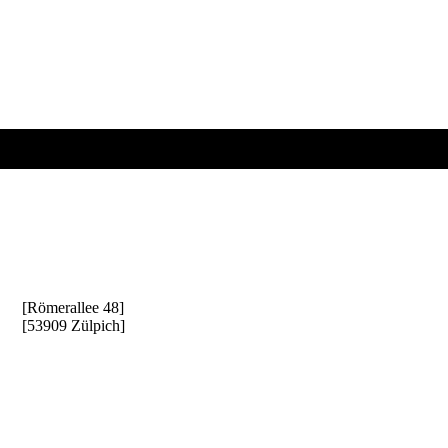
[Goris Consulting
]
[Römerallee 48]
[53909 Zülpich]
Entscheiden Sie sich für
einen zuverlässigen