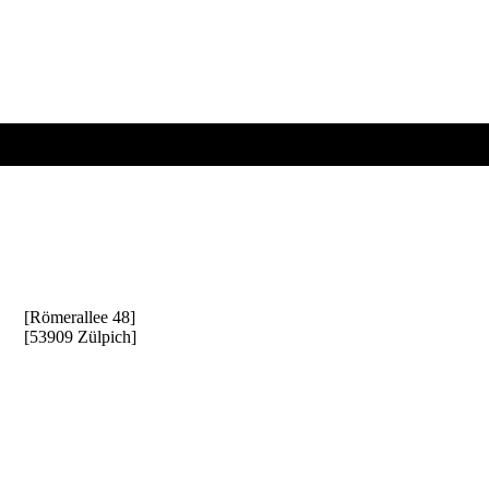
[Goris Consulting
]
[Römerallee 48]
[53909 Zülpich]
Entscheiden Sie sich für
einen zuverlässigen