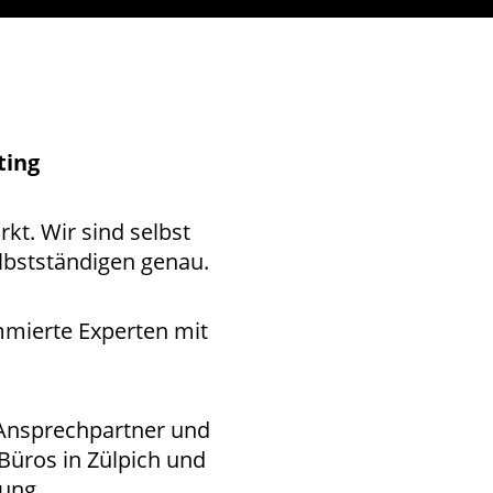
ting
kt. Wir sind selbst
lbstständigen genau.
mmierte Experten mit
 Ansprechpartner und
 Büros in Zülpich und
ung.