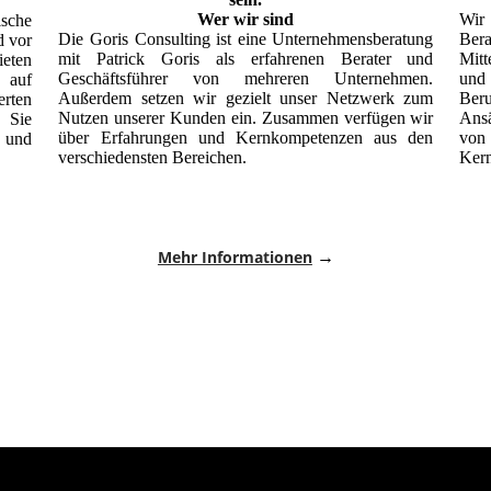
Wer wir sind
Wir 
ische
Die Goris Consulting ist eine Unternehmensberatung
Ber
d vor
mit Patrick Goris als erfahrenen Berater und
Mitt
ieten
Geschäftsführer von mehreren Unternehmen.
und
g auf
Außerdem setzen wir gezielt unser Netzwerk zum
Ber
ten
Nutzen unserer Kunden ein. Zusammen verfügen wir
Ansä
 Sie
über Erfahrungen und Kernkompetenzen aus den
von 
 und
verschiedensten Bereichen.
Kern
Mehr Informationen
→